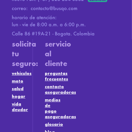
correo:
contacto@busqo.com
horario de atención:
lun - vie de 8:00 a.m. a 6:00 p.m.
Calle 86 #19A-21 - Bogota. Colombia
solicita
servicio
tu
al
seguro:
cliente
vehículos
preguntas
frecuentes
moto
contacto
salud
aseguradoras
hogar
medios
vida
de
deudor
pago
aseguradoras
glosario
blog