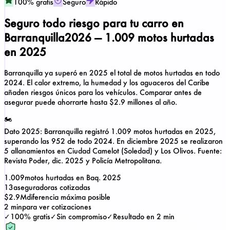
100% gratis
Seguro
Rápido
Seguro todo riesgo para tu carro en
Barranquilla
2026 — 1.009 motos hurtadas
en 2025
Barranquilla ya superó en 2025 el total de motos hurtadas en todo
2024. El calor extremo, la humedad y los aguaceros del Caribe
añaden riesgos únicos para los vehículos. Comparar antes de
asegurar puede ahorrarte hasta $2.9 millones al año.
🏍️
Dato 2025:
Barranquilla registró
1.009 motos hurtadas
en 2025,
superando las 952 de todo 2024. En diciembre 2025 se realizaron
5 allanamientos en Ciudad Camelot (Soledad) y Los Olivos. Fuente:
Revista Poder, dic. 2025 y Policía Metropolitana.
1.009
motos hurtadas en Baq. 2025
13
aseguradoras cotizadas
$2.9M
diferencia máxima posible
2 min
para ver cotizaciones
✓
100% gratis
✓
Sin compromiso
✓
Resultado en 2 min