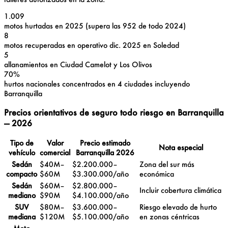
1.009
motos hurtadas en 2025 (supera las 952 de todo 2024)
8
motos recuperadas en operativo dic. 2025 en Soledad
5
allanamientos en Ciudad Camelot y Los Olivos
70%
hurtos nacionales concentrados en 4 ciudades incluyendo
Barranquilla
Precios orientativos de seguro todo riesgo en Barranquilla
— 2026
Tipo de
Valor
Precio estimado
Nota especial
vehículo
comercial
Barranquilla 2026
Sedán
$40M–
$2.200.000–
Zona del sur más
compacto
$60M
$3.300.000/año
económica
Sedán
$60M–
$2.800.000–
Incluir cobertura climática
mediano
$90M
$4.100.000/año
SUV
$80M–
$3.600.000–
Riesgo elevado de hurto
mediana
$120M
$5.100.000/año
en zonas céntricas